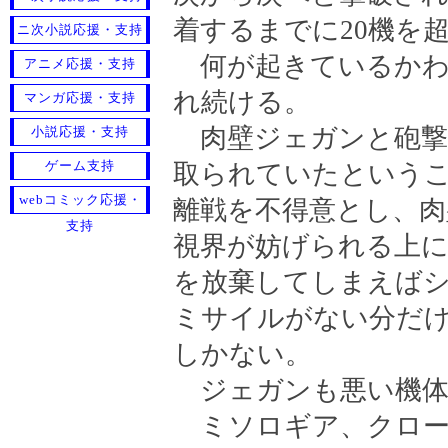
着するまでに20機を
ニ次小説応援・支持
何が起きているかわ
アニメ応援・支持
れ続ける。
マンガ応援・支持
肉壁ジェガンと砲撃
小説応援・支持
ゲーム支持
取られていたという
webコミック応援・
離戦を不得意とし、
支持
視界が妨げられる上
を放棄してしまえば
ミサイルがない分だ
しかない。
ジェガンも悪い機体
ミソロギア、クロー