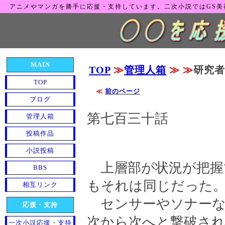
アニメやマンガを勝手に応援・支持しています。二次小説ではGS
MAIN
TOP
≫
管理人箱
≫
≫
研究者
TOP
≪
前のページ
ブログ
第七百三十話
管理人箱
投稿作品
小説投稿
上層部が状況が把握
BBS
もそれは同じだった
相互リンク
センサーやソナーな
応援・支持
次から次へと撃破され
一次小説応援・支持