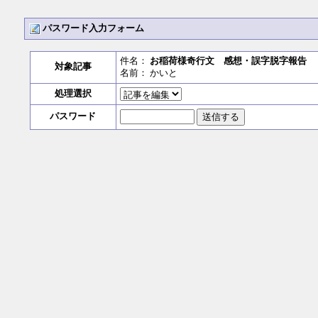
パスワード入力フォーム
件名：
お稲荷様奇行文 感想・誤字脱字報告
対象記事
名前： かいと
処理選択
パスワード