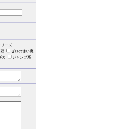
シリーズ
無双
ゼロの使い魔
ギカ
ジャンプ系