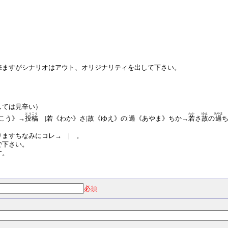
来ますがシナリオはアウト、オリジナリティを出して下さい。
しては見辛い）
とうこう
わか
ゆえ
あやま
こう》→
投稿
|若《わか》さ|故《ゆえ》の|過《あやま》ちか→
若
さ
故
の
過
ますちなみにコレ→ | 。
で下さい。
す。
必須