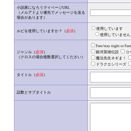
小説家になろうマイページURL
（メルアドより優先でメッセージを送る
場合があります）
使用しています
ルビを使用していますか？（
必須
）
使用していませ
Fate/stay night or Fat
ジャンル（
必須
）
銀河英雄伝説
コ
（クロスの場合複数選択してください）
魔法先生ネギま！
ドラクエシリーズ
タイトル（
必須
）
話数とサブタイトル