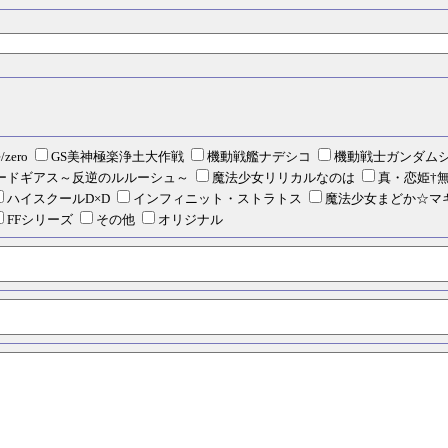
ん
e/zero
GS美神極楽浄土大作戦
機動戦艦ナデシコ
機動戦士ガンダム
ードギアス～反逆のルルーシュ～
魔法少女リリカルなのは
真・恋姫†
ハイスクールD×D
インフィニット・ストラトス
魔法少女まどか☆マ
FFシリーズ
その他
オリジナル