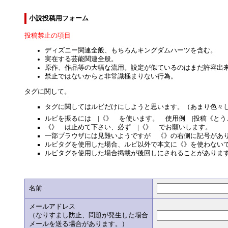
小説投稿用フォーム
投稿禁止の項目
ディズニー関連全般、もちろんキングダムハーツを含む。
実在する芸能関連全般。
原作、作品等の大幅な流用。設定が似ているのはまだ許容出
禁止ではないからと非常識極まりない行為。
タグに関して。
タグに関してはルビだけにしようと思います。（あまり色々
ルビを振るには |《》 を使います。 使用例 |投稿《とう
《》 は止めて下さい、必ず |《》 でお願いします。
一部ブラウザには見難いようですが 《》の右側に記号があり
ルビタグを使用した場合、ルビ以外で本文に《》を使わない
ルビタグを使用した場合掲載が後回しにされることがありま
名前
メールアドレス
（なりすまし防止、問題が発生した場合
メールを送る場合があります。）