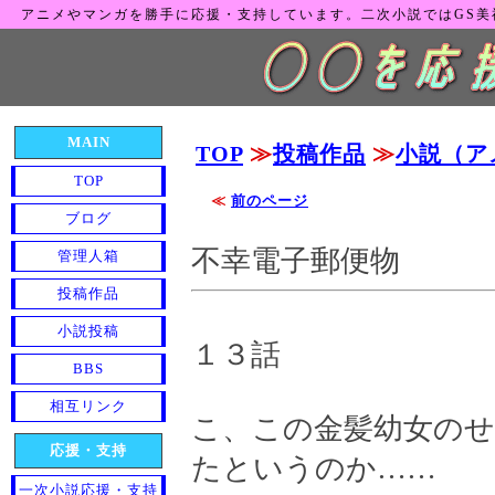
アニメやマンガを勝手に応援・支持しています。二次小説ではGS
MAIN
TOP
≫
投稿作品
≫
小説（ア
TOP
≪
前のページ
ブログ
不幸電子郵便物
管理人箱
投稿作品
小説投稿
１３話
BBS
相互リンク
こ、この金髪幼女のせ
応援・支持
たというのか……
一次小説応援・支持