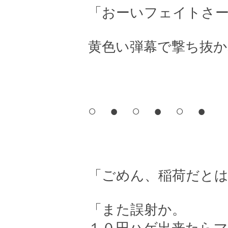
「おーいフェイトさ
黄色い弾幕で撃ち抜
○ ● ○ ● ○ ●
「ごめん、稲荷だと
「また誤射か。