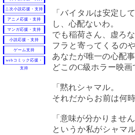
ニ次小説応援・支持
「バイタルは安定し
アニメ応援・支持
し、心配ないわ。
マンガ応援・支持
でも稲荷さん、虚ろ
小説応援・支持
フラと寄ってくるの
ゲーム支持
あなたが唯一の心配
webコミック応援・
どこのC級ホラー映画
支持
「黙れシャマル。
それだからお前は何
「意味が分かりませ
というか私がシャマ