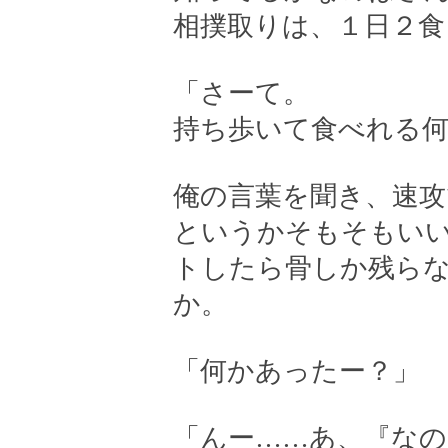
相撲取りは、１日２食
「さーて。
持ち歩いて食べれる
俺の言葉を聞き、速攻
というかそもそもい
トしたら骨しか残ら
か。
「何かあったー？」
「んー……あ、『な