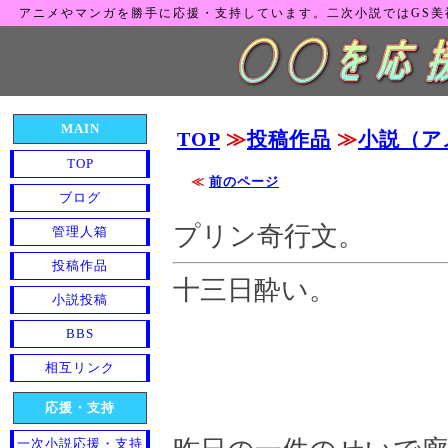
アニメやマンガを勝手に応援・支持しています。二次小説ではGS
MAIN
TOP
≫
投稿作品
≫
小説（ア
TOP
≪
前のページ
ブログ
プリン奇行文。
管理人箱
投稿作品
十三日酔い。
小説投稿
BBS
相互リンク
応援・支持
一次小説応援・支持