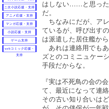
はしない……と思っ
ニ次小説応援・支持
だ。
アニメ応援・支持
ちなみにだが、アレ
マンガ応援・支持
ているが、呼び出す
小説応援・支持
は派遣した居住艦か
ゲーム支持
あれは連絡用でもあ
webコミック応援・
支持
ズとのコミニュケー
手段だからな。
『実は不死鳥の会の会
て、最近になって連
その古い知り合いは
が、その伴侶が一年