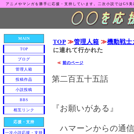
アニメやマンガを勝手に応援・支持しています。二次小説ではGS
MAIN
TOP
≫
管理人箱
≫
機動戦士
TOP
に連れて行かれた
ブログ
≪
前のページ
管理人箱
第二百五十五話
投稿作品
小説投稿
BBS
『お願いがある』
相互リンク
応援・支持
ハマーンからの通信
一次小説応援・支持