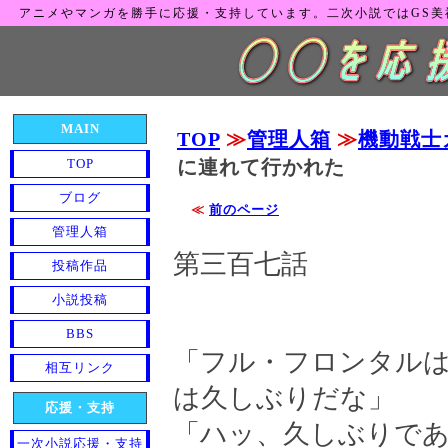
アニメやマンガを勝手に応援・支持しています。二次小説ではGS
MAIN
TOP
≫
管理人箱
≫
機動戦士
TOP
に連れて行かれた
ブログ
≪
前のページ
管理人箱
第三百七話
投稿作品
小説投稿
BBS
「フル・フロンタル
相互リンク
は久しぶりだな」
応援・支持
「ハッ、久しぶりであ
一次小説応援・支持