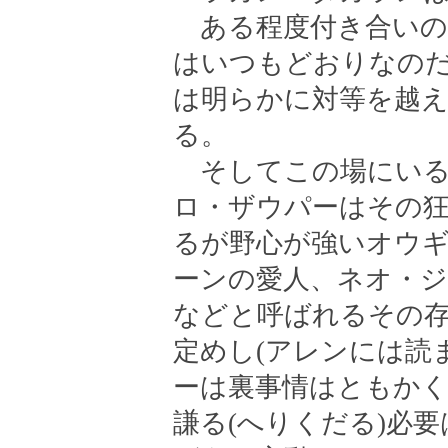
ある程度付き合いの
はいつもどおりなの
は明らかに対等を越
る。
そしてこの場にいる
ロ・ザウパーはその
るが野心が強いオウ
ーンの愛人、ネオ・ジ
などと呼ばれるその
定めし(アレンには読
ーは裏事情はともか
謙る(へりくだる)必