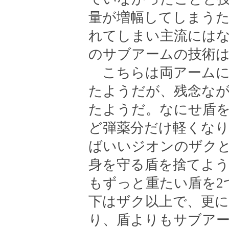
量が増幅してしまう
れてしまい主流には
のサブアームの技術
こちらは両アームに
たようだが、残念な
たようだ。なにせ盾を
ど弾薬分だけ軽くな
ばいいジオンのザク
身を守る盾を捨てよ
もずっと重たい盾を2
下はザク以上で、更
り、盾よりもサブア