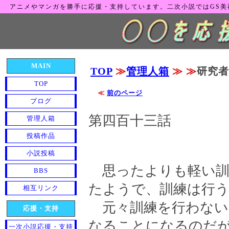
アニメやマンガを勝手に応援・支持しています。二次小説ではGS
MAIN
TOP
≫
管理人箱
≫
≫
研究者
TOP
≪
前のページ
ブログ
第四百十三話
管理人箱
投稿作品
小説投稿
思ったよりも軽い訓
BBS
たようで、訓練は行
相互リンク
元々訓練を行わない
応援・支持
なることになるのだ
一次小説応援・支持