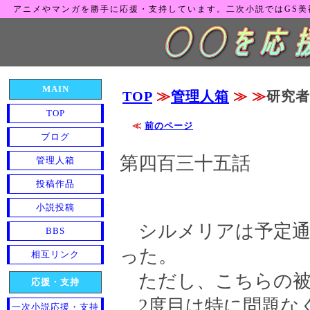
アニメやマンガを勝手に応援・支持しています。二次小説ではGS
MAIN
TOP
≫
管理人箱
≫
≫
研究者
TOP
≪
前のページ
ブログ
第四百三十五話
管理人箱
投稿作品
小説投稿
シルメリアは予定通
BBS
った。
相互リンク
ただし、こちらの被
応援・支持
2度目は特に問題なく
一次小説応援・支持