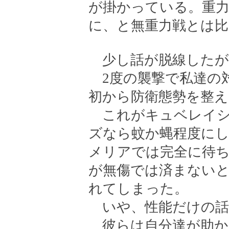
が掛かっている。重力
に、と無重力戦とは比
少し話が脱線したが
2度の襲撃で私達の
初から防衛態勢を整
これがキュベレイシ
ズなら蚊か蝿程度に
メリアでは完全に待
が無傷では済まないと
れてしまった。
いや、性能だけの話
彼らは自分達が助か