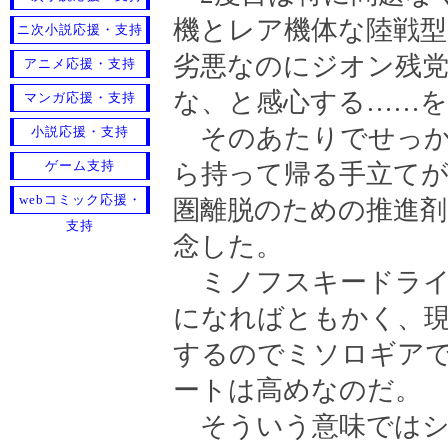
機とレア機体な陸戦型
ニ次小説応援・支持
劣悪なのにジオン残
アニメ応援・支持
な、と感心する……を
マンガ応援・支持
そのあたりでせっかく
小説応援・支持
ゲーム支持
ら持って帰る手立て
webコミック応援・
圏離脱のための推進剤
支持
念した。
ミノフスキードライ
になればともかく、現
するのでミソロギアで
ートは高めなのだ。
そういう意味ではシ