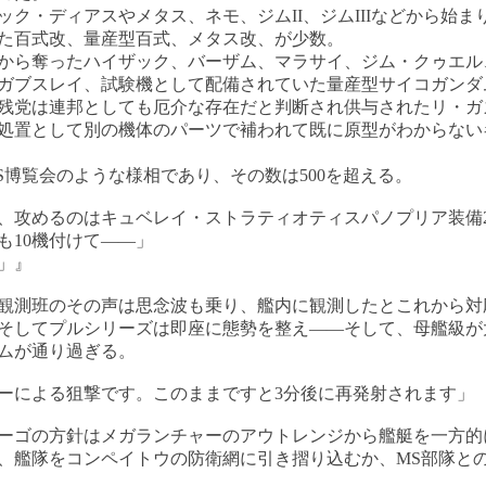
ク・ディアスやメタス、ネモ、ジムII、ジムIIIなどから始ま
た百式改、量産型百式、メタス改、が少数。
ら奪ったハイザック、バーザム、マラサイ、ジム・クゥエル
ガブスレイ、試験機として配備されていた量産型サイコガンダ
残党は連邦としても厄介な存在だと判断され供与されたリ・ガ
置として別の機体のパーツで補われて既に原型がわからない
博覧会のような様相であり、その数は500を超える。
、攻めるのはキュベレイ・ストラティオティスパノプリア装備2
も10機付けて――」
」』
測班のその声は思念波も乗り、艦内に観測したとこれから対
そしてプルシリーズは即座に態勢を整え――そして、母艦級が
ムが通り過ぎる。
ーによる狙撃です。このままですと3分後に再発射されます」
ゴの方針はメガランチャーのアウトレンジから艦艇を一方的
、艦隊をコンペイトウの防衛網に引き摺り込むか、MS部隊と