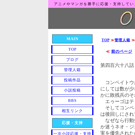
アニメやマンガを勝手に応援・支持してい
MAIN
TOP
≫
管理人箱
TOP
≪
前のページ
ブログ
第四百六十八
管理人箱
投稿作品
コンペイトウか
にしては数が少
小説投稿
かに敗残兵のそ
BBS
エゥーゴはテ
そしてコンペイ
相互リンク
は後回しにされ
なぜなら行動指
応援・支持
か迷うネオ・ジ
実を優先された
一次小説応援・支持