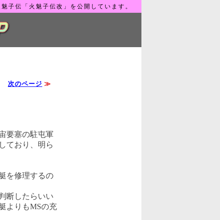
火魅子伝「火魅子伝改」を公開しています。
次のページ
≫
宙要塞の駐屯軍
しており、明ら
艇を修理するの
判断したらいい
艇よりもMSの充