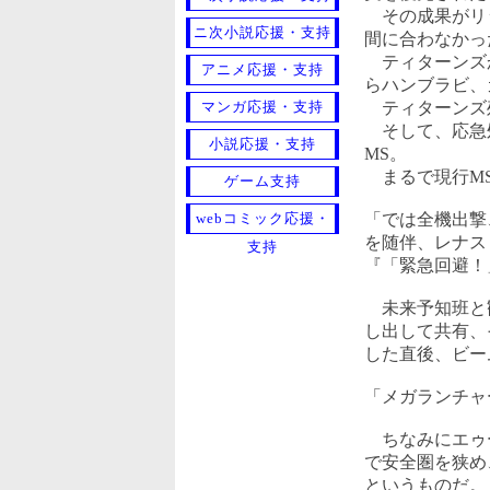
その成果がリッ
ニ次小説応援・支持
間に合わなかっ
ティターンズか
アニメ応援・支持
らハンブラビ、
マンガ応援・支持
ティターンズ
そして、応急処
小説応援・支持
MS。
まるで現行MS
ゲーム支持
webコミック応援・
「では全機出撃
を随伴、レナス
支持
『「緊急回避！
未来予知班と観
し出して共有、
した直後、ビー
「メガランチャ
ちなみにエゥー
で安全圏を狭め
というものだ。