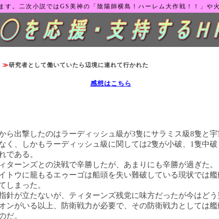
ます。二次小説ではGS美神の「陰陽師横島！ハーレム大作戦！！」や
≫
≫
研究者として働いていたら辺境に連れて行かれた
感想はこちら
話
ら出撃したのはラーディッシュ級が3隻にサラミス級8隻と宇
なく、しかもラーディッシュ級に関しては2隻が小破、1隻中破
れである。
ィターンズとの決戦で辛勝したが、あまりにも辛勝が過ぎた。
トウに籠もるエゥーゴは船頭を失い難破している現状では艦
てしまった。
針が立たないが、ティターンズ残党に味方だったが今はどう
オンがいる以上、防衛戦力が必要で、その防衛戦力としては艦
のだ。