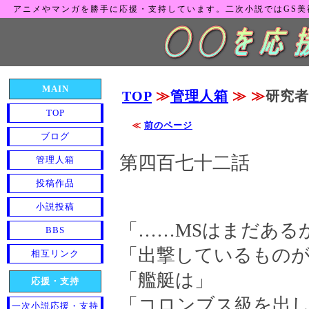
アニメやマンガを勝手に応援・支持しています。二次小説ではGS
MAIN
TOP
≫
管理人箱
≫
≫
研究者
TOP
≪
前のページ
ブログ
第四百七十二話
管理人箱
投稿作品
小説投稿
「……MSはまだある
BBS
「出撃しているもの
相互リンク
「艦艇は」
応援・支持
「コロンブス級を出
一次小説応援・支持