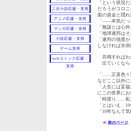
「という状況だ
だろうがコロニ
ニ次小説応援・支持
面の資金と隠れ
アニメ応援・支持
「――本気だっ
「無謀とは心外
マンガ応援・支持
「地球連邦はそ
小説応援・支持
「連邦の強度が
しなければ水掛
ゲーム支持
共鳴すればわ
webコミック応援・
出ていくなら
支持
「……正直色々
などここ以外に
「人生には妥協
にこの世界にお
「時渡り……私
「とはいえ、1
「10年なんて
≪
前のページ