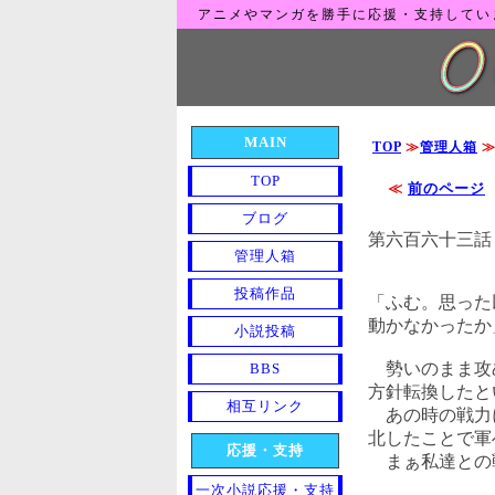
アニメやマンガを勝手に応援・支持してい
MAIN
TOP
≫
管理人箱
TOP
≪
前のページ
ブログ
第六百六十三
管理人箱
投稿作品
「ふむ。思った
動かなかったか
小説投稿
勢いのまま攻め
BBS
方針転換したと
相互リンク
あの時の戦力に
北したことで軍
応援・支持
まぁ私達との戦
一次小説応援・支持