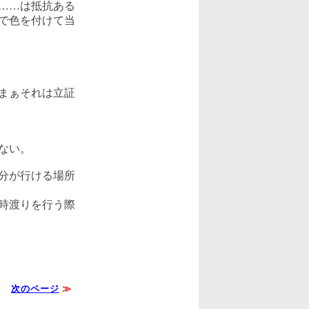
……は抵抗ある
で色を付けて当
まぁそれは立証
ない。
分が行ける場所
時渡りを行う際
次のページ
≫