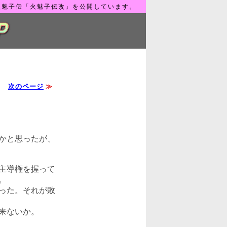
火魅子伝「火魅子伝改」を公開しています。
次のページ
≫
かと思ったが、
主導権を握って
。
った。それが敗
来ないか。