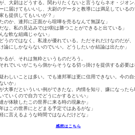
が、大尉はどうする。関わりたくないと言うならネオ・ジオン
ーに届けてもいいし、大尉のデータと教導には満足しているの
家も提供してもいいが？」
たのか、連邦に正面から喧嘩を売るなんて無謀な」
だな。私の見込みでは9割は勝つことができると出ている」
んな軟な組織じゃない」
どうのではなく、私達が優れている。ただそれだけなのだが、
け論にしかならないのでいい。どうしたいか結論は出たか」
かるが、それは無粋というものだろう。
それでいいがこちら側からそうなる切っ掛けを提供する必要は
疑わしいことは多い。でも連邦軍は更に信用できない。今の自
ないか」
が大事だといういい例ができたな。内情を知り、嫌になったら
いていくので自力でどうにかするといい」
達が体験したこの世界に来る時の現象か」
0年はこの世界にとどまる予定ではあるがな」
気軽に言えるような時間ではなんだけどな」
感想はこちら