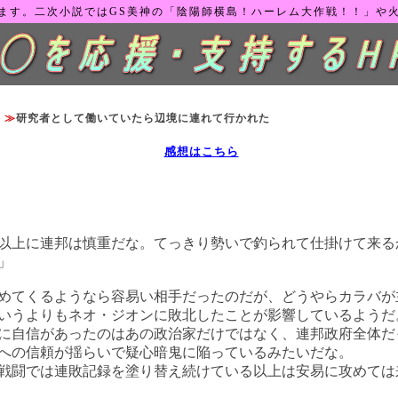
ます。二次小説ではGS美神の「陰陽師横島！ハーレム大作戦！！」や
≫
≫
研究者として働いていたら辺境に連れて行かれた
感想はこちら
話
以上に連邦は慎重だな。てっきり勢いで釣られて仕掛けて来る
」
てくるようなら容易い相手だったのだが、どうやらカラバが
いうよりもネオ・ジオンに敗北したことが影響しているようだ
自信があったのはあの政治家だけではなく、連邦政府全体だ
への信頼が揺らいで疑心暗鬼に陥っているみたいだな。
闘では連敗記録を塗り替え続けている以上は安易に攻めては