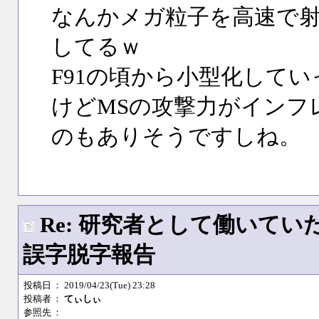
なんかメガ粒子を高速で
してるｗ
F91の頃から小型化して
けどMSの攻撃力がインフ
のもありそうですしね。
Re: 研究者として働いて
誤字脱字報告
投稿日
： 2019/04/23(Tue) 23:28
投稿者
：
てぃしぃ
参照先
：