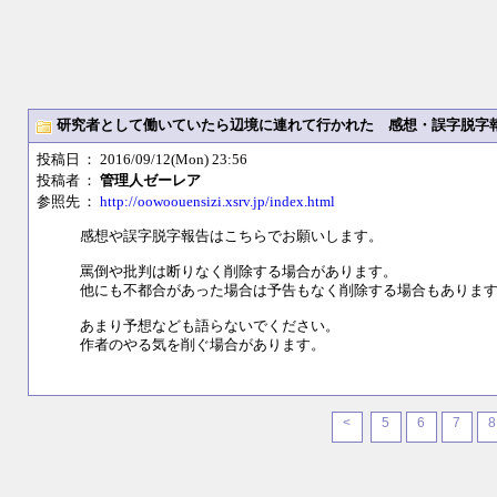
研究者として働いていたら辺境に連れて行かれた 感想・誤字脱字
投稿日
： 2016/09/12(Mon) 23:56
投稿者
：
管理人ゼーレア
参照先
：
http://oowoouensizi.xsrv.jp/index.html
感想や誤字脱字報告はこちらでお願いします。
罵倒や批判は断りなく削除する場合があります。
他にも不都合があった場合は予告もなく削除する場合もありま
あまり予想なども語らないでください。
作者のやる気を削ぐ場合があります。
<
5
6
7
8